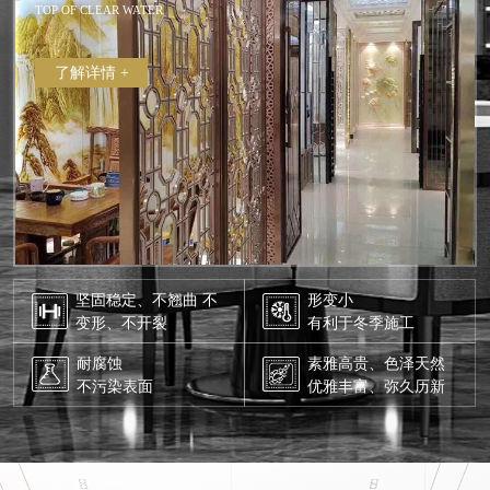
TOP OF CLEAR WATER
了解详情 +
坚固稳定、不翘曲 不
形变小
变形、不开裂
有利于冬季施工
耐腐蚀
素雅高贵、色泽天然
不污染表面
优雅丰富、弥久历新