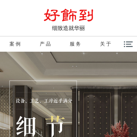
细致造就华丽
案 例
产 品
服 务
关 于